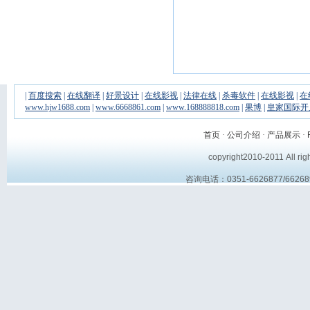
|
百度搜索
|
在线翻译
|
好景设计
|
在线影视
|
法律在线
|
杀毒软件
|
在线影视
|
在
www.hjw1688.com
|
www.6668861.com
|
www.168888818.com
|
果博
|
皇家国际开
首页
·
公司介绍
·
产品展示
·
copyright2010-2011 Al
咨询电话：0351-6626877/6626