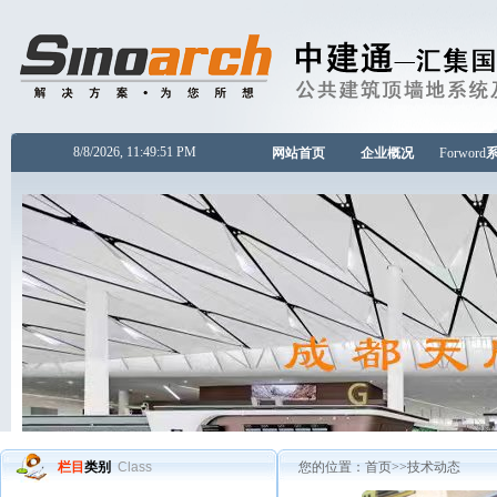
8/8/2026, 11:49:52 PM
网站首页
企业概况
Forword
栏目
类别
Class
您的位置：首页>>技术动态