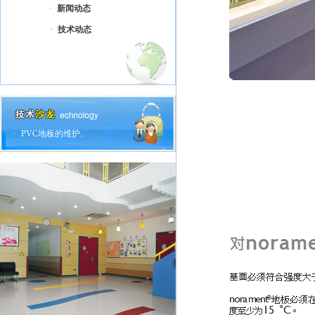
·
新闻动态
·
技术动态
·
PVC地板的维护..