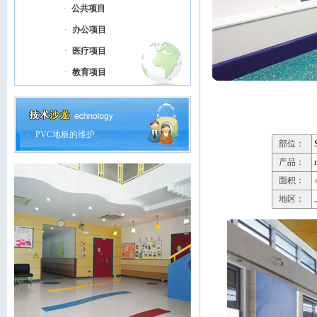
·
公共项目
·
办公项目
·
医疗项目
·
教育项目
·
PVC地板的维护..
部位：
产品：
n
面积：
地区：